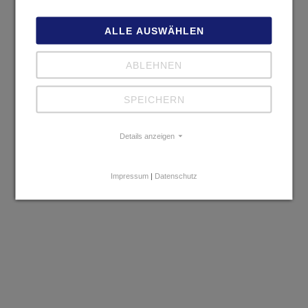
ALLE AUSWÄHLEN
Treffen Sie uns persönlich
ABLEHNEN
WIR FREUEN UNS DARAUF, SIE ZU SCHÜTZEN
SPEICHERN
Möchten Sie mehr über USM-Security erfahren? Haben Sie
Fragen zu unseren Dienstleistungen oder möchten Sie ein
persönliches Beratungsgespräch vereinbaren? Uns liegt viel
Details anzeigen
daran, eine erfolgreiche und vertrauensvolle Zusammenarbeit mit
Ihnen aufzubauen. Unsere Priorität ist es, Ihnen ein Höchstmaß
an Sicherheit zu bieten - eine Sicherheit, die Ihrem Leben, Ihrem
Impressum
|
Datenschutz
Unternehmen und Ihren Werten entspricht.
Wir freuen wir uns auf die Möglichkeit, mit Ihnen
zusammenzuarbeiten und Ihnen genau die Sicherheit zu bieten,
die Sie verdienen.
Kontaktieren Sie uns