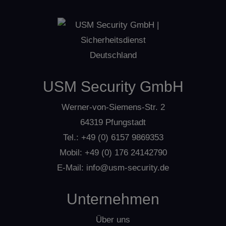
Unternehmen zu erhalten. Wir empfehlen auch, das
Schloss auszutauschen, um die Sicherheit Ihrer Immobilie
zu gewährleisten.
Kontaktieren Sie uns
jederzeit – unser
Notdienst steht Ihnen rund um die Uhr zur Verfügung, um
Ihre Sicherheit zu gewährleisten.
USM Security GmbH
Werner-von-Siemens-Str. 2
64319 Pfungstadt
Tel.:
+49 (0) 6157 9869353
Mobil:
+49 (0) 176 24142790
E-Mail:
info@usm-security.de
Unternehmen
Über uns