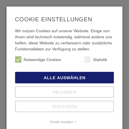
Notfall-Schlüsseldienst in Darmstadt –
COOKIE EINSTELLUNGEN
24/7 erreichbar
SCHNELLE HILFE RUND UM DIE UHR
Wir nutzen Cookies auf unserer Website. Einige von
ihnen sind technisch notwendig, während andere uns
helfen, diese Website zu verbessern oder zusätzliche
Es passiert schneller, als man denkt: Der Schlüssel ist verloren,
Funktionalitäten zur Verfügung zu stellen.
die Tür fällt zu oder das Schloss klemmt. Unser
Notfall-
Schlüsseldienst in Darmstadt
ist rund um die Uhr für Sie da,
Notwendige Cookies
Statistik
um Ihnen in solchen Situationen schnell und zuverlässig zu
helfen.
Unser Notfallservice bietet Ihnen:
ALLE AUSWÄHLEN
24/7 Erreichbarkeit:
Unser Schlüsseldienst ist jederzeit
ABLEHNEN
einsatzbereit, egal zu welcher Tages- oder Nachtzeit.
Schnelle Anfahrt:
Wir sind innerhalb kürzester Zeit bei Ihnen
SPEICHERN
vor Ort, um die Situation zu lösen.
Beschädigungsfreie Türöffnung:
Unsere Techniker öffnen
Ihre Tür ohne Schäden, sodass keine zusätzlichen
Details anzeigen
Reparaturkosten auf Sie zukommen.