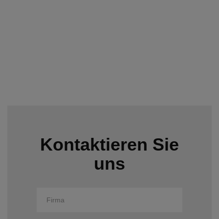
Darmstadt garantiert Ihnen erstklassigen Service, der auf Ihre
Bedürfnisse zugeschnitten ist. Vertrauen Sie auf unsere
Kompetenz und lassen Sie sich von unserem professionellen
Service überzeugen.
Kontaktieren Sie
uns